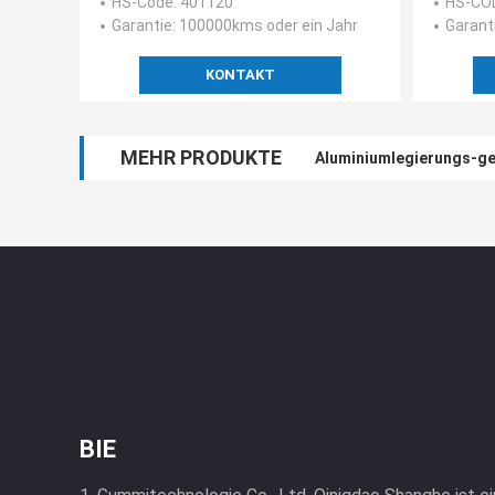
HS-Code
: 401120
HS-CO
Garantie
: 100000kms oder ein Jahr
Garant
KONTAKT
MEHR PRODUKTE
Aluminiumlegierungs-g
BIE