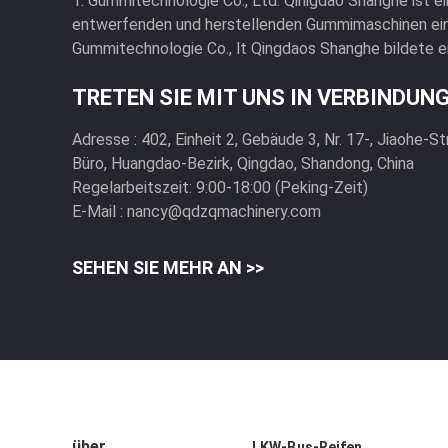
1. Gummitechnologie Co., Ltd. Qinigdao Shanghe ist e
entwerfenden und herstellenden Gummimaschinen eing
Gummitechnologie Co., lt Qingdaos Shanghe bildete ein
TRETEN SIE MIT UNS IN VERBINDUN
Adresse :
402, Einheit 2, Gebäude 3, Nr. 17-, Jiaohe-S
Büro, Huangdao-Bezirk, Qingdao, Shandong, China
Regelarbeitszeit:
9:00-18:00 (Peking-Zeit)
E-Mail :
nancy@qdzqmachinery.com
SEHEN SIE MEHR AN >>
über
LKW-Bus-Reifen