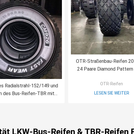
OTR-Straßenbau-Reifen 20
24 Paare Diamond Pattern
OTR-Reifen
s Radialstrahl-152/149 und
n des Bus-Reifen-TBR mit
LESEN SIE WEITER
Rohr 1100R20
tät LKW-Bus-Reifen & TBR-Reifen 