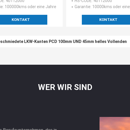
DE
: 40112000
HS-CODE
: 40112000
ie
: 100000kms oder eine Jahre
Garantie
: 10000kms oder eine
KONTAKT
KONTAKT
eschmiedete LKW-Kanten PCD 100mm UND 45mm helles Vollenden
WER WIR SIND