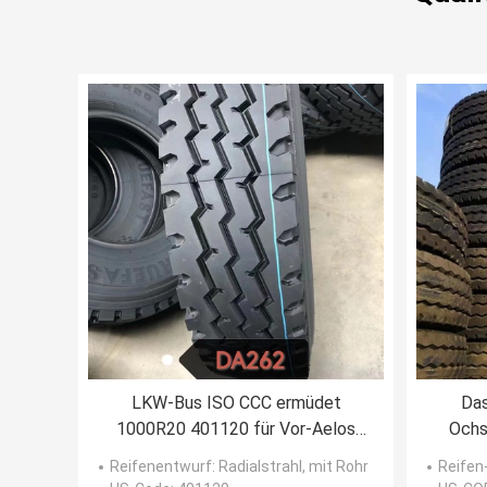
LKW-Bus ISO CCC ermüdet
Das
1000R20 401120 für Vor-Aelos
Ochs
Linglong
ermü
Reifenentwurf
: Radialstrahl, mit Rohr
Reifen