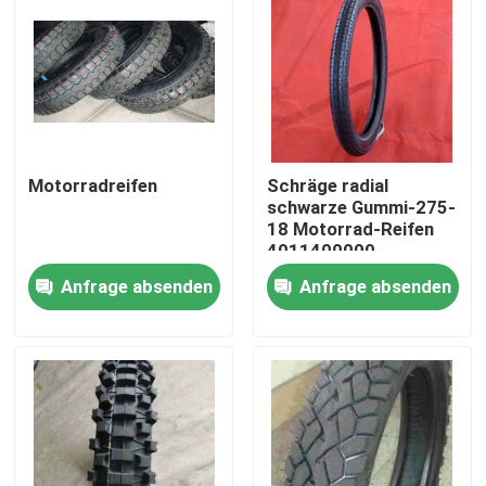
Fabrik Tour
Qualitätskontrolle
Motorradreifen
Schräge radial
Kontakt
schwarze Gummi-275-
18 Motorrad-Reifen
4011400000
Nachrichten
Anfrage absenden
Anfrage absenden
Alle Fälle
LKW-Bus-Reifen
TBR-Reifen