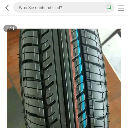
1
/
1