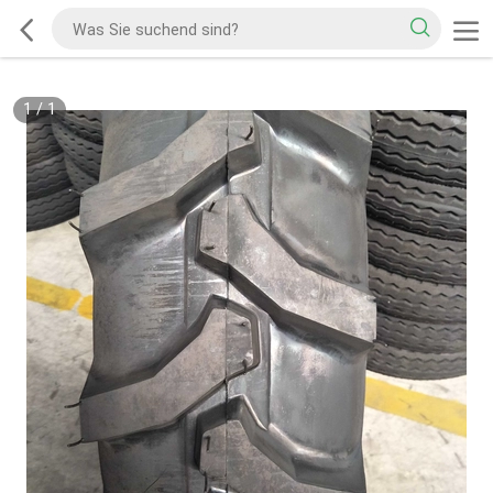
1
/
1